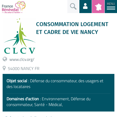
MENU
CONSOMMATION LOGEMENT
ET CADRE DE VIE NANCY
www.clcv.org/
54000 NANCY FR
Objet social
: Défense du consommateur, des usagers et
des locataires
Domaines d'action
: Environnement, Défense du
consommateur, Santé - Médical,