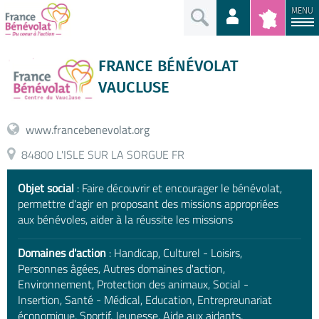
MENU
FRANCE BÉNÉVOLAT
VAUCLUSE
www.francebenevolat.org
84800 L'ISLE SUR LA SORGUE FR
Objet social
: Faire découvrir et encourager le bénévolat,
permettre d'agir en proposant des missions appropriées
aux bénévoles, aider à la réussite les missions
Domaines d'action
: Handicap, Culturel - Loisirs,
Personnes âgées, Autres domaines d'action,
Environnement, Protection des animaux, Social -
Insertion, Santé - Médical, Education, Entrepreunariat
économique, Sportif, Jeunesse, Aide aux aidants,