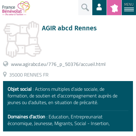
MENU
AGIR abcd Rennes
www.agirabcd.eu/776_p_50376/accueil.html
35000 RENNES FR
Objet social
: Actions multiples d’aide sociale, de
formation, de soutien et d’accompagnement auprès de
jeunes ou d’adultes, en situation de précarité.
Domaines d'action
: Education, Entrepreunariat
économique, Jeunesse, Migrants, Social - Insertion,