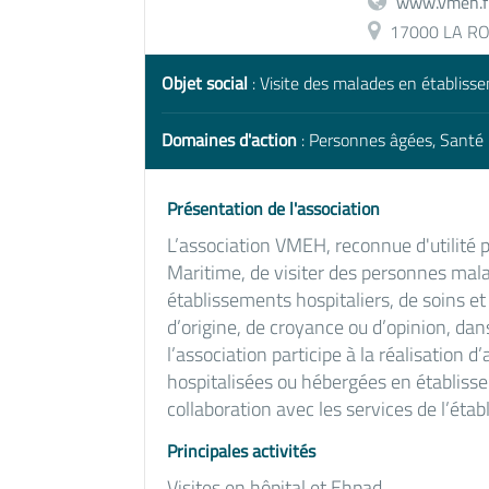
www.vmeh.f
17000 LA RO
Objet social
: Visite des malades en établiss
Domaines d'action
: Personnes âgées, Santé 
Présentation de l'association
L’association VMEH, reconnue d'utilité 
Maritime, de visiter des personnes mala
établissements hospitaliers, de soins et
d’origine, de croyance ou d’opinion, dan
l’association participe à la réalisation 
hospitalisées ou hébergées en établisse
collaboration avec les services de l’éta
Principales activités
Visites en hôpital et Ehpad