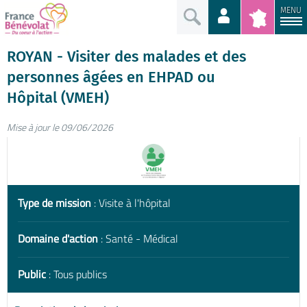
MENU
ROYAN - Visiter des malades et des
personnes âgées en EHPAD ou
Hôpital (VMEH)
Mise à jour le 09/06/2026
Type de mission
: Visite à l'hôpital
Domaine d'action
: Santé - Médical
Public
: Tous publics