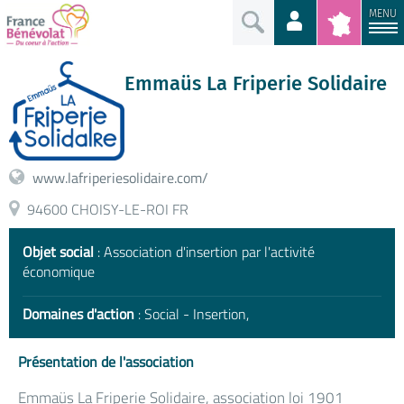
MENU
Emmaüs La Friperie Solidaire
www.lafriperiesolidaire.com/
94600 CHOISY-LE-ROI FR
Objet social
: Association d'insertion par l'activité
économique
Domaines d'action
: Social - Insertion,
Présentation de l'association
Emmaüs La Friperie Solidaire, association loi 1901