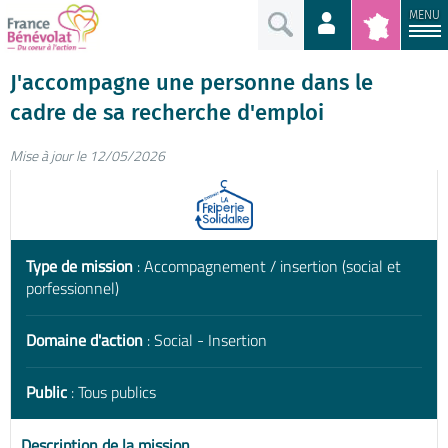
MENU
J'accompagne une personne dans le
cadre de sa recherche d'emploi
Mise à jour le 12/05/2026
Type de mission
: Accompagnement / insertion (social et
porfessionnel)
Domaine d'action
: Social - Insertion
Public
: Tous publics
Description de la mission