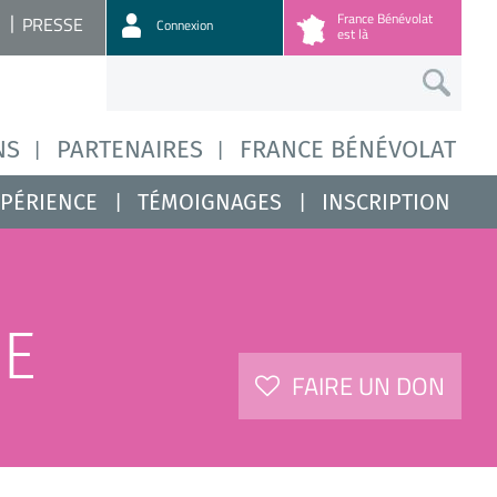
France Bénévolat
PRESSE
Connexion
est là
NS
PARTENAIRES
FRANCE BÉNÉVOLAT
XPÉRIENCE
TÉMOIGNAGES
INSCRIPTION
NE
FAIRE UN DON