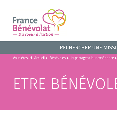
RECHERCHER UNE MISS
Vous êtes ici :
Accueil
▸
Bénévoles
▸
Ils partagent leur expérience
▸
ETRE BÉNÉVOL