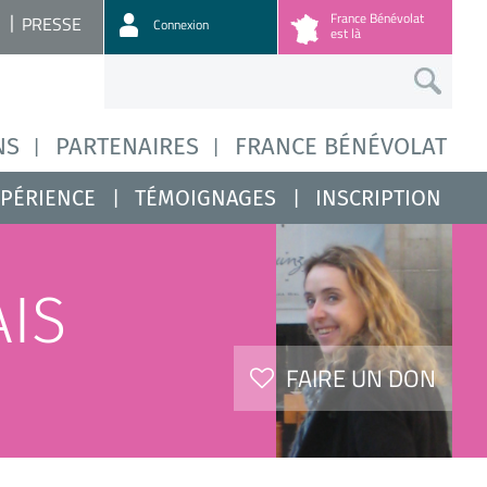
France Bénévolat
PRESSE
Connexion
est là
NS
PARTENAIRES
FRANCE BÉNÉVOLAT
XPÉRIENCE
TÉMOIGNAGES
INSCRIPTION
AIS
FAIRE UN DON