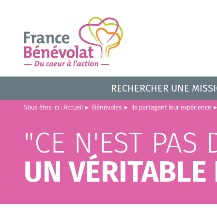
RECHERCHER UNE MISS
Vous êtes ici :
Accueil
▸
Bénévoles
▸
Ils partagent leur expérience
▸
"CE N'EST PAS 
UN VÉRITABLE