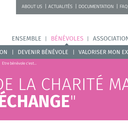
ABOUT US
ACTUALITÉS
DOCUMENTATION
FAQ
ENSEMBLE
BÉNÉVOLES
ASSOCIATIO
ION
DEVENIR BÉNÉVOLE
VALORISER MON E
Etre bénévole c'est...
DE LA CHARITÉ M
 ÉCHANGE
"