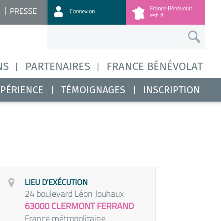
France Bénévolat
PRESSE
Connexion
est là
NS
PARTENAIRES
FRANCE BÉNÉVOLAT
XPÉRIENCE
TÉMOIGNAGES
INSCRIPTION
LIEU D'EXÉCUTION
24 boulevard Léon Jouhaux
63000 CLERMONT FERRAND
France métropolitaine