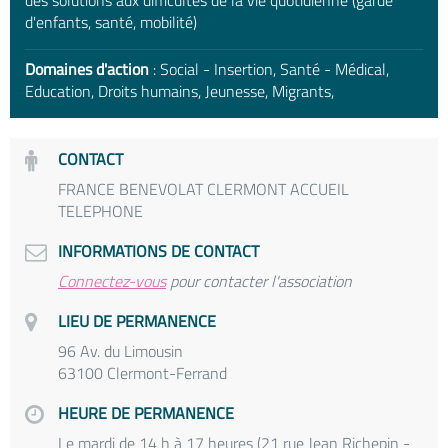
des solutions aux difficultés de la vie quotidienne (garde
d'enfants, santé, mobilité)
Domaines d'action
: Social - Insertion, Santé - Médical,
Education, Droits humains, Jeunesse, Migrants,
CONTACT
FRANCE BENEVOLAT CLERMONT ACCUEIL
TELEPHONE
INFORMATIONS DE CONTACT
Connectez-vous
pour contacter l'association
LIEU DE PERMANENCE
96 Av. du Limousin
63100 Clermont-Ferrand
HEURE DE PERMANENCE
Le mardi de 14 h à 17 heures (21 rue Jean Richepin -