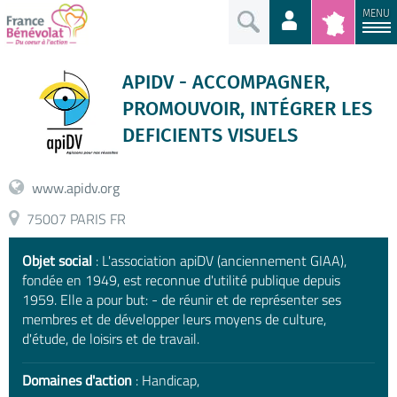
MENU
APIDV - ACCOMPAGNER,
PROMOUVOIR, INTÉGRER LES
DEFICIENTS VISUELS
www.apidv.org
75007 PARIS FR
Objet social
: L'association apiDV (anciennement GIAA),
fondée en 1949, est reconnue d'utilité publique depuis
1959. Elle a pour but: - de réunir et de représenter ses
membres et de développer leurs moyens de culture,
d'étude, de loisirs et de travail.
Domaines d'action
: Handicap,