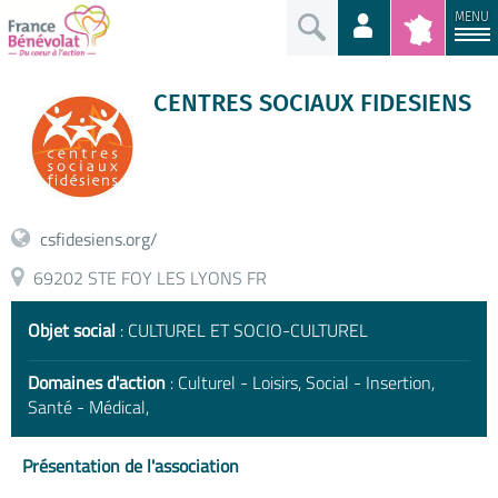
MENU
CENTRES SOCIAUX FIDESIENS
csfidesiens.org/
69202 STE FOY LES LYONS FR
Objet social
: CULTUREL ET SOCIO-CULTUREL
Domaines d'action
: Culturel - Loisirs, Social - Insertion,
Santé - Médical,
Présentation de l'association