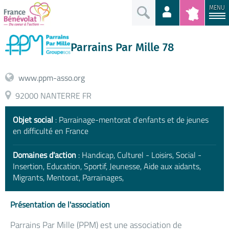
MENU
Parrains Par Mille 78
www.ppm-asso.org
92000 NANTERRE FR
Objet social
: Parrainage-mentorat d'enfants et de jeunes
en difficulté en France
Domaines d'action
: Handicap, Culturel - Loisirs, Social -
Insertion, Education, Sportif, Jeunesse, Aide aux aidants,
Migrants, Mentorat, Parrainages,
Présentation de l'association
Parrains Par Mille (PPM) est une association de