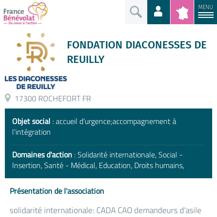
MENU
FONDATION DIACONESSES DE
REUILLY
17300 ROCHEFORT FR
Objet social
: accueil d'urgence;accompagnement à
l'intégration
Domaines d'action
: Solidarité internationale, Social -
Insertion, Santé - Médical, Education, Droits humains,
Présentation de l'association
solidarité internationale: CADA CAO demandeurs d'asile