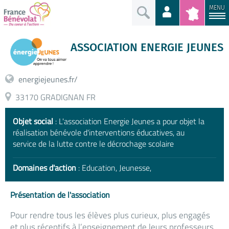
MENU
ASSOCIATION ENERGIE JEUNES
energiejeunes.fr/
33170 GRADIGNAN FR
Objet social
: L'association Energie Jeunes a pour objet la
réalisation bénévole d'interventions éducatives, au
service de la lutte contre le décrochage scolaire
Domaines d'action
: Education, Jeunesse,
Présentation de l'association
Pour rendre tous les élèves plus curieux, plus engagés
et plus réceptifs à l’enseignement de leurs professeurs,