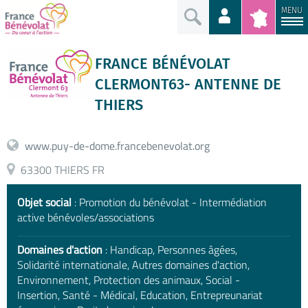
MENU
FRANCE BÉNÉVOLAT
CLERMONT63- ANTENNE DE
THIERS
www.puy-de-dome.francebenevolat.org
63300 THIERS FR
Objet social
: Promotion du bénévolat - Intermédiation
active bénévoles/associations
Domaines d'action
: Handicap, Personnes âgées,
Solidarité internationale, Autres domaines d'action,
Environnement, Protection des animaux, Social -
Insertion, Santé - Médical, Education, Entrepreunariat