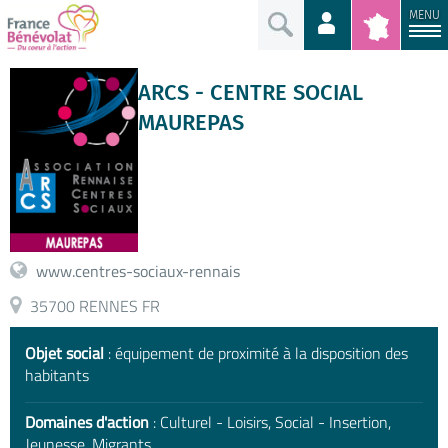
MENU
ARCS - CENTRE SOCIAL
MAUREPAS
www.centres-sociaux-rennais
35700 RENNES FR
Objet social
: équipement de proximité à la disposition des
habitants
Domaines d'action
: Culturel - Loisirs, Social - Insertion,
Jeunesse, Migrants,