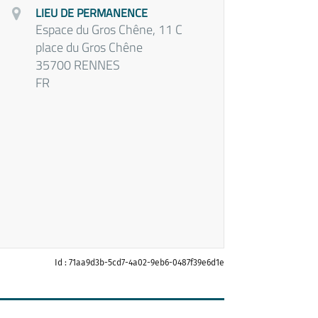
LIEU DE PERMANENCE
Espace du Gros Chêne, 11 C
place du Gros Chêne
35700 RENNES
FR
Id : 71aa9d3b-5cd7-4a02-9eb6-0487f39e6d1e