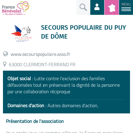
MENU
SECOURS POPULAIRE DU PUY
DE DÔME
www.secourspopulaire.asso.fr
63000 CLERMONT-FERRAND FR
Objet social
: Lutte contre l'exclusion des familles
défavorisées tout en préservant la dignité de la personne
par une collaboration réciproque
Domaines d'action
: Autres domaines d'action,
Présentation de l'association