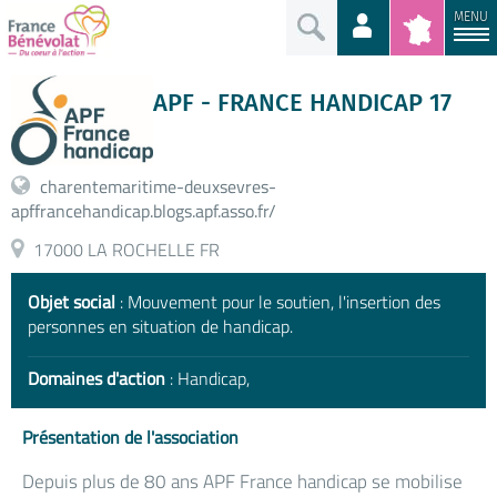
MENU
APF - FRANCE HANDICAP 17
charentemaritime-deuxsevres-
apffrancehandicap.blogs.apf.asso.fr/
17000 LA ROCHELLE FR
Objet social
: Mouvement pour le soutien, l'insertion des
personnes en situation de handicap.
Domaines d'action
: Handicap,
Présentation de l'association
Depuis plus de 80 ans APF France handicap se mobilise