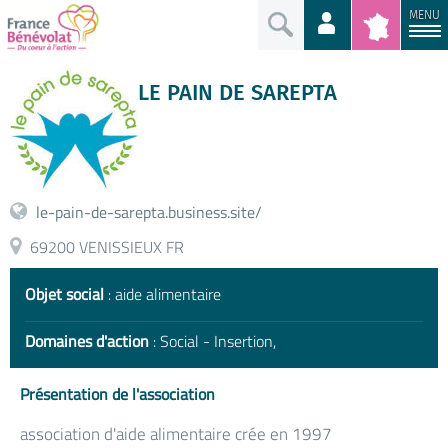
MENU
LE PAIN DE SAREPTA
le-pain-de-sarepta.business.site/
69200 VENISSIEUX FR
Objet social
: aide alimentaire
Domaines d'action
: Social - Insertion,
Présentation de l'association
association d'aide alimentaire crée en 1997