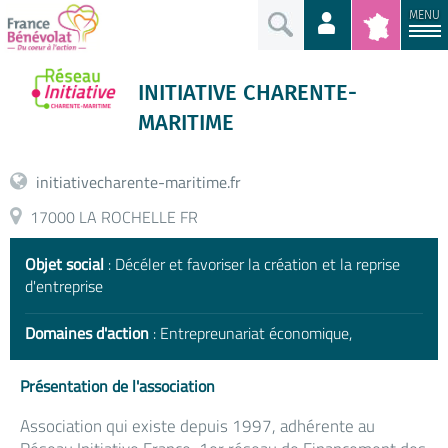
MENU
INITIATIVE CHARENTE-
MARITIME
initiativecharente-maritime.fr
17000 LA ROCHELLE FR
Objet social
: Décéler et favoriser la création et la reprise
d'entreprise
Domaines d'action
: Entrepreunariat économique,
Présentation de l'association
Association qui existe depuis 1997, adhérente au