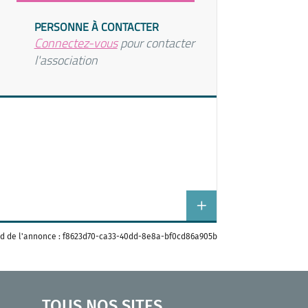
PERSONNE À CONTACTER
Connectez-vous
pour contacter
l'association
Id de l'annonce : f8623d70-ca33-40dd-8e8a-bf0cd86a905b
TOUS NOS SITES