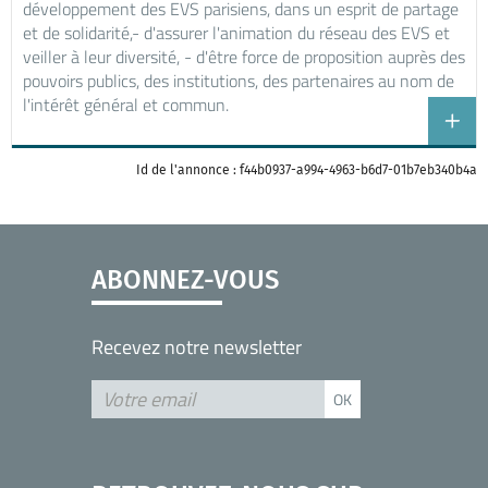
développement des EVS parisiens, dans un esprit de partage
et de solidarité,- d'assurer l'animation du réseau des EVS et
veiller à leur diversité, - d'être force de proposition auprès des
pouvoirs publics, des institutions, des partenaires au nom de
l'intérêt général et commun.
Id de l'annonce : f44b0937-a994-4963-b6d7-01b7eb340b4a
ABONNEZ-VOUS
Recevez notre newsletter