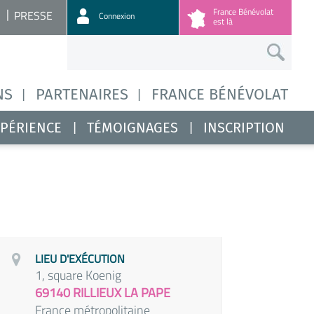
France Bénévolat
PRESSE
Connexion
est là
NS
PARTENAIRES
FRANCE BÉNÉVOLAT
XPÉRIENCE
TÉMOIGNAGES
INSCRIPTION
LIEU D'EXÉCUTION
1, square Koenig
69140 RILLIEUX LA PAPE
France métropolitaine