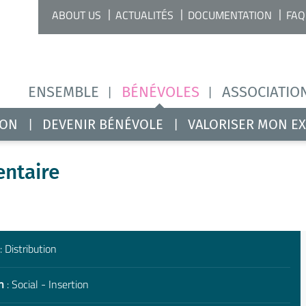
ABOUT US
ACTUALITÉS
DOCUMENTATION
FAQ
ENSEMBLE
BÉNÉVOLES
ASSOCIATIO
ION
DEVENIR BÉNÉVOLE
VALORISER MON E
entaire
: Distribution
n
: Social - Insertion