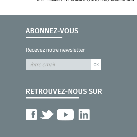
Id de l'annonce : e78684b4-7819-4c09-88a9-360d7ab204ad
ABONNEZ-VOUS
Recevez notre newsletter
RETROUVEZ-NOUS SUR