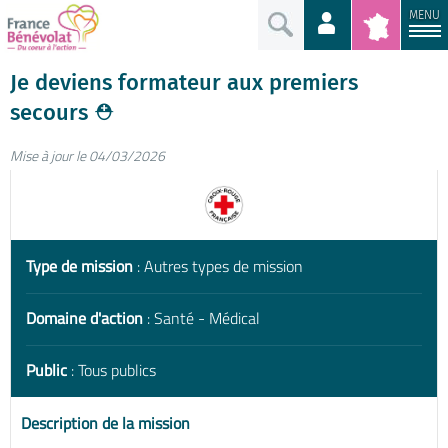
MENU
Je deviens formateur aux premiers
secours ⛑️
Mise à jour le 04/03/2026
Type de mission
: Autres types de mission
Domaine d'action
: Santé - Médical
Public
: Tous publics
Description de la mission