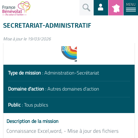
MENU
SECRETARIAT-ADMINISTRATIF
Mise à jour le 19/03/2026
Type de mission
: Administration-Secrétariat
Domaine d'action
: Autres domaines d'action
Public
: Tous publics
Description de la mission
Connaissance Excel,word, - Mise à jour des fichiers