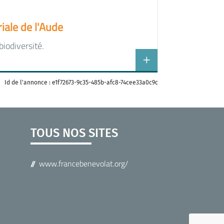
iale de l'Aude
biodiversité.
Id de l'annonce : e1f72673-9c35-485b-afc8-74cee33a0c9c
TOUS NOS SITES
www.francebenevolat.org/