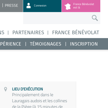
France Bénévolat
PRESSE
Connexion
est là
NS
PARTENAIRES
FRANCE BÉNÉVOLAT
XPÉRIENCE
TÉMOIGNAGES
INSCRIPTION
LIEU D'EXÉCUTION
Principalement dans le
Lauragais audois et les collines
de la Piège (à 15 minutes de