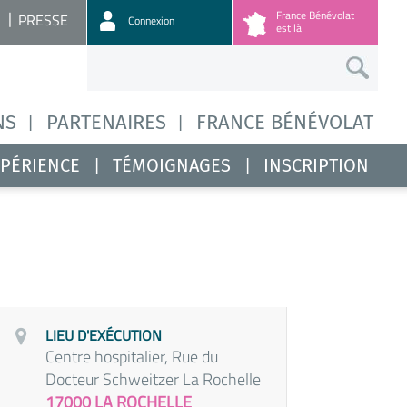
France Bénévolat
PRESSE
Connexion
est là
NS
PARTENAIRES
FRANCE BÉNÉVOLAT
XPÉRIENCE
TÉMOIGNAGES
INSCRIPTION
LIEU D'EXÉCUTION
Centre hospitalier, Rue du
Docteur Schweitzer La Rochelle
17000 LA ROCHELLE