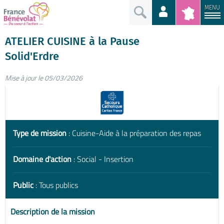
MENU
ATELIER CUISINE à la Pause
Solid'Erdre
Mise à jour le 05/03/2026
Type de mission
: Cuisine-Aide à la préparation des repas
Domaine d'action
: Social - Insertion
Public
: Tous publics
Description de la mission