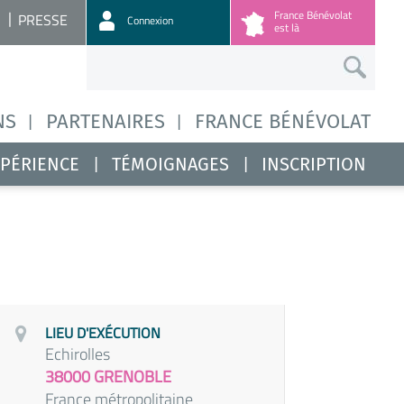
France Bénévolat
PRESSE
Connexion
est là
NS
PARTENAIRES
FRANCE BÉNÉVOLAT
XPÉRIENCE
TÉMOIGNAGES
INSCRIPTION
LIEU D'EXÉCUTION
Echirolles
38000 GRENOBLE
France métropolitaine