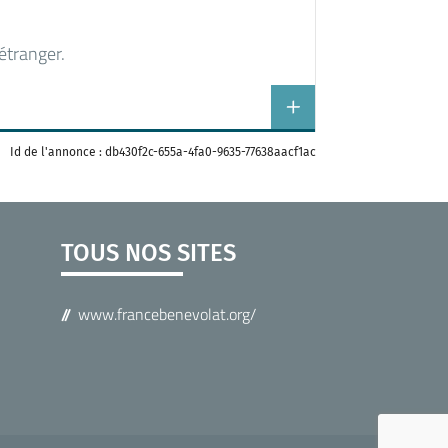
étranger.
Id de l'annonce : db430f2c-655a-4fa0-9635-77638aacf1ac
TOUS NOS SITES
www.francebenevolat.org/