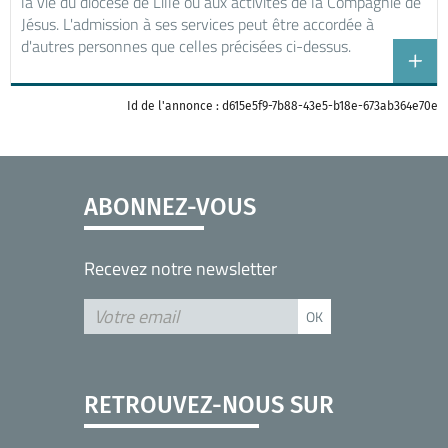
la vie du diocèse de Lille ou aux activités de la Compagnie de
Jésus. L'admission à ses services peut être accordée à
d'autres personnes que celles précisées ci-dessus.
Id de l'annonce : d615e5f9-7b88-43e5-b18e-673ab364e70e
ABONNEZ-VOUS
Recevez notre newsletter
RETROUVEZ-NOUS SUR