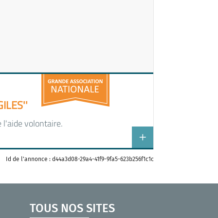
LES''
l'aide volontaire.
Id de l'annonce : d44a3d08-29a4-41f9-9fa5-623b256f1c1c
TOUS NOS SITES