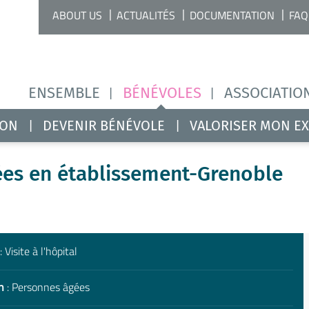
ABOUT US
ACTUALITÉS
DOCUMENTATION
FAQ
ENSEMBLE
BÉNÉVOLES
ASSOCIATIO
ION
DEVENIR BÉNÉVOLE
VALORISER MON E
ées en établissement-Grenoble
: Visite à l'hôpital
n
: Personnes âgées