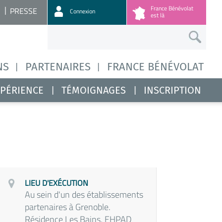
France Bénévolat
PRESSE
Connexion
est là
NS
PARTENAIRES
FRANCE BÉNÉVOLAT
XPÉRIENCE
TÉMOIGNAGES
INSCRIPTION
LIEU D'EXÉCUTION
Au sein d'un des établissements
partenaires à Grenoble.
Résidence Les Bains, EHPAD