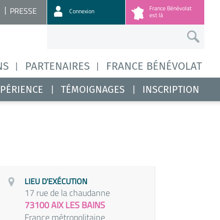
France Bénévolat
PRESSE
Connexion
est là
NS
PARTENAIRES
FRANCE BÉNÉVOLAT
XPÉRIENCE
TÉMOIGNAGES
INSCRIPTION
LIEU D'EXÉCUTION
17 rue de la chaudanne
73100 AIX LES BAINS
France métropolitaine