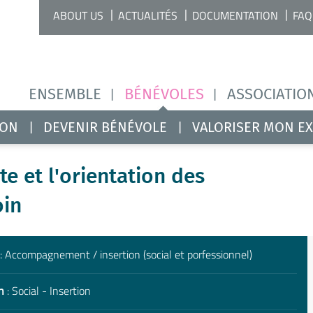
ABOUT US
ACTUALITÉS
DOCUMENTATION
FAQ
ENSEMBLE
BÉNÉVOLES
ASSOCIATIO
ION
DEVENIR BÉNÉVOLE
VALORISER MON E
ute et l'orientation des
oin
: Accompagnement / insertion (social et porfessionnel)
n
: Social - Insertion