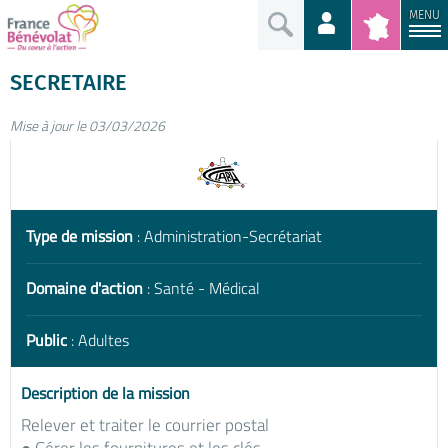
MENU
SECRETAIRE
Mise à jour le 03/03/2026
Type de mission
: Administration-Secrétariat
Domaine d'action
: Santé - Médical
Public
: Adultes
Description de la mission
Relever et traiter le courrier postal