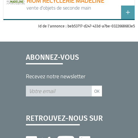
RIOM RECYCLERIE MADELINE
vente d'objets de seconde main
Id de l'annonce : beb53717-d247-433d-a7be-0322668683e5
ABONNEZ-VOUS
Recevez notre newsletter
RETROUVEZ-NOUS SUR