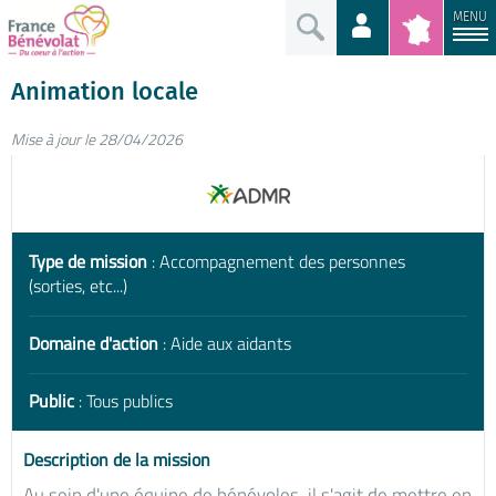
MENU
Animation locale
Mise à jour le 28/04/2026
Type de mission
: Accompagnement des personnes
(sorties, etc...)
Domaine d'action
: Aide aux aidants
Public
: Tous publics
Description de la mission
Au sein d'une équipe de bénévoles, il s'agit de mettre en