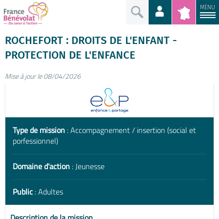
MENU
ROCHEFORT : DROITS DE L'ENFANT -
PROTECTION DE L'ENFANCE
Mise à jour le 08/04/2026
Type de mission
: Accompagnement / insertion (social et
porfessionnel)
Domaine d'action
: Jeunesse
Public
: Adultes
Description de la mission