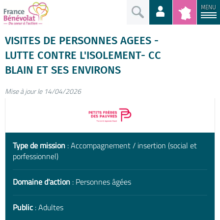
MENU
VISITES DE PERSONNES AGEES -
LUTTE CONTRE L'ISOLEMENT- CC
BLAIN ET SES ENVIRONS
Mise à jour le 14/04/2026
Type de mission
: Accompagnement / insertion (social et
porfessionnel)
Domaine d'action
: Personnes âgées
Public
: Adultes