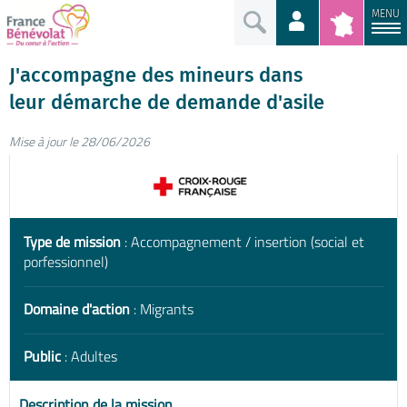
MENU
J'accompagne des mineurs dans
leur démarche de demande d'asile
Mise à jour le 28/06/2026
Type de mission
: Accompagnement / insertion (social et
porfessionnel)
Domaine d'action
: Migrants
Public
: Adultes
Description de la mission