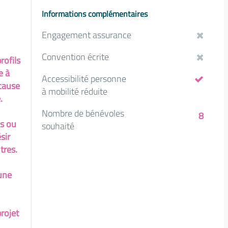
Informations complémentaires
Engagement assurance
Convention écrite
rofils
e à
Accessibilité personne
 cause
à mobilité réduite
.
Nombre de bénévoles
8
es ou
souhaité
sir
tres.
une
rojet