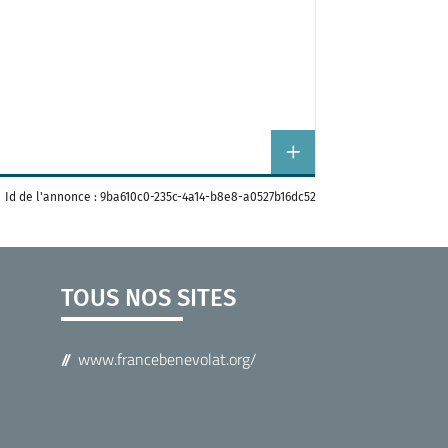
Id de l'annonce : 9ba610c0-235c-4a14-b8e8-a0527b16dc52
TOUS NOS SITES
www.francebenevolat.org/