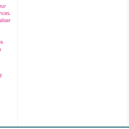
eur
nces.
liser
es
a
f