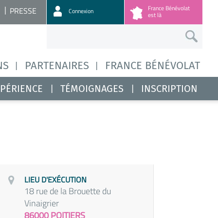
France Bénévolat
PRESSE
Connexion
est là
NS
PARTENAIRES
FRANCE BÉNÉVOLAT
XPÉRIENCE
TÉMOIGNAGES
INSCRIPTION
LIEU D'EXÉCUTION
18 rue de la Brouette du
Vinaigrier
86000 POITIERS