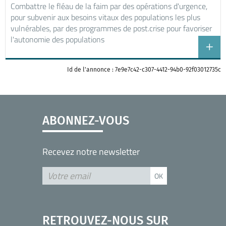
Combattre le fléau de la faim par des opérations d'urgence,
pour subvenir aux besoins vitaux des populations les plus
vulnérables, par des programmes de post.crise pour favoriser
l'autonomie des populations
Id de l'annonce : 7e9e7c42-c307-4412-94b0-92f03012735c
ABONNEZ-VOUS
Recevez notre newsletter
RETROUVEZ-NOUS SUR