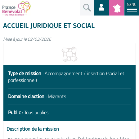
MENU
ACCUEIL JURIDIQUE ET SOCIAL
Mise à jour le 02/03/2026
Type de mission
: Accompagnement / insertion (social et
porfessionnel)
Domaine d'action
: Migrants
Public
: Tous publics
Description de la mission
accompagner les migrants dans l'obtention de leur titre