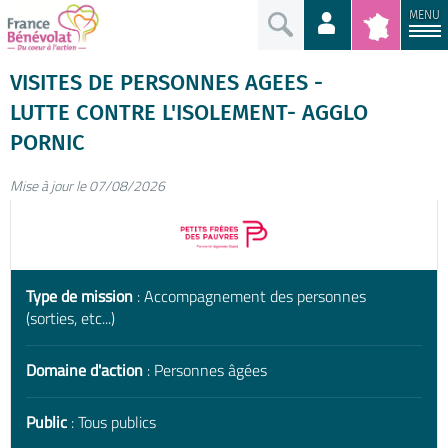
MENU
VISITES DE PERSONNES AGEES -
LUTTE CONTRE L'ISOLEMENT- AGGLO
PORNIC
Mise à jour le 07/08/2026
Type de mission
: Accompagnement des personnes
(sorties, etc...)
Domaine d'action
: Personnes âgées
Public
: Tous publics