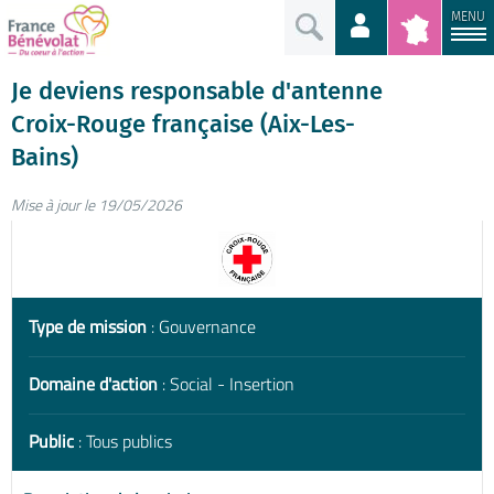
MENU
Je deviens responsable d'antenne
Croix-Rouge française (Aix-Les-
Bains)
Mise à jour le 19/05/2026
Type de mission
: Gouvernance
Domaine d'action
: Social - Insertion
Public
: Tous publics