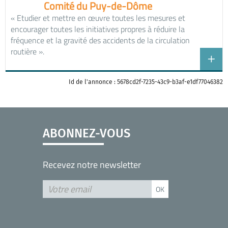
Comité du Puy-de-Dôme
« Etudier et mettre en œuvre toutes les mesures et
encourager toutes les initiatives propres à réduire la
fréquence et la gravité des accidents de la circulation
routière ».
Id de l'annonce : 5678cd2f-7235-43c9-b3af-e1df77046382
ABONNEZ-VOUS
Recevez notre newsletter