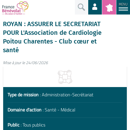
MENU
ROYAN : ASSURER LE SECRETARIAT
POUR L'Association de Cardiologie
Poitou Charentes - Club cœur et
santé
Mise à jour le 24/06/2026
Type de mission
: Administration-Secrétariat
Domaine d'action
: Santé - Médical
Public
: Tous publics